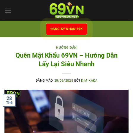
Bỏ
qua
nội
dung
ĐĂNG KÝ NHẬN 69K
HƯỚNG DẪN
Quên Mật Khẩu 69VN – Hướng Dẫn
Lấy Lại Siêu Nhanh
ĐĂNG VÀO
28/06/2025
BỞI
KIM KAKA
28
Th6