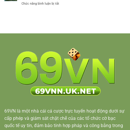
Mới
Chức năng bình luận bị tắt
ở
69VN
2025
Luật
Nhanh
Chơi
Gọn
Poker
Trong
–
Vài
Cẩm
Bước
Nang
Cần
Biết
Khi
Tham
Gia
Tại
69VN
69VN
là một nhà cái cá cược trực tuyến hoạt động dưới sự
cấp phép và giám sát chặt chẽ của các tổ chức cờ bạc
quốc tế uy tín, đảm bảo tính hợp pháp và công bằng trong