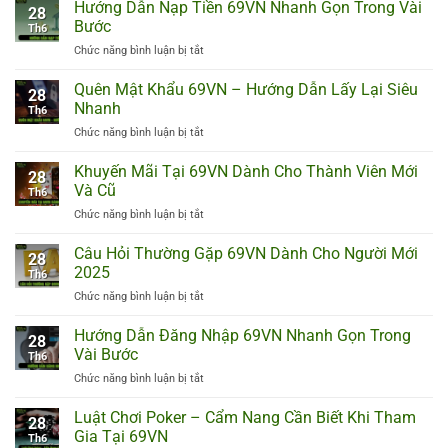
Dẫn
Hướng Dẫn Nạp Tiền 69VN Nhanh Gọn Trong Vài
Trong
Bị
28
Rút
Vài
Bước
Th6
Tiền
Bước
Chức năng bình luận bị tắt
ở
69VN
Đơn
Hướng
An
Giản
Dẫn
Quên Mật Khẩu 69VN – Hướng Dẫn Lấy Lại Siêu
Toàn
28
Nạp
Và
Nhanh
Th6
Tiền
Đơn
Chức năng bình luận bị tắt
ở
69VN
Giản
Quên
Nhanh
Nhất
Mật
Khuyến Mãi Tại 69VN Dành Cho Thành Viên Mới
Gọn
28
Khẩu
Trong
Và Cũ
Th6
69VN
Vài
Chức năng bình luận bị tắt
ở
–
Bước
Khuyến
Hướng
Mãi
Câu Hỏi Thường Gặp 69VN Dành Cho Người Mới
Dẫn
28
Tại
Lấy
2025
Th6
69VN
Lại
Chức năng bình luận bị tắt
ở
Dành
Siêu
Câu
Cho
Nhanh
Hỏi
Hướng Dẫn Đăng Nhập 69VN Nhanh Gọn Trong
Thành
28
Thường
Viên
Vài Bước
Th6
Gặp
Mới
Chức năng bình luận bị tắt
ở
69VN
Và
Hướng
Dành
Cũ
Dẫn
Luật Chơi Poker – Cẩm Nang Cần Biết Khi Tham
Cho
28
Đăng
Người
Gia Tại 69VN
Th6
Nhập