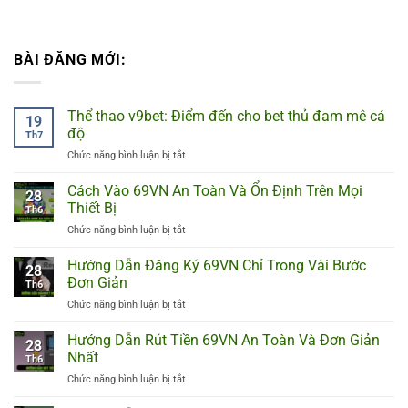
BÀI ĐĂNG MỚI:
Thể thao v9bet: Điểm đến cho bet thủ đam mê cá
19
độ
Th7
Chức năng bình luận bị tắt
ở
Thể
thao
Cách Vào 69VN An Toàn Và Ổn Định Trên Mọi
28
v9bet:
Thiết Bị
Th6
Điểm
Chức năng bình luận bị tắt
ở
đến
Cách
cho
Vào
Hướng Dẫn Đăng Ký 69VN Chỉ Trong Vài Bước
bet
28
69VN
thủ
Đơn Giản
Th6
An
đam
Chức năng bình luận bị tắt
ở
Toàn
mê
Hướng
Và
cá
Dẫn
Hướng Dẫn Rút Tiền 69VN An Toàn Và Đơn Giản
Ổn
độ
28
Đăng
Định
Nhất
Th6
Ký
Trên
Chức năng bình luận bị tắt
ở
69VN
Mọi
Hướng
Chỉ
Thiết