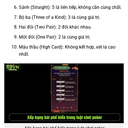
Sảnh (Straight): 5 lá liên tiếp, không cần cùng chất.
Bộ ba (Three of a Kind): 3 lá cùng giá trị.
Hai đôi (Two Pair): 2 đôi khác nhau.
Một đôi (One Pair): 2 lá cùng giá trị.
Mậu thầu (High Card): Không kết hợp, xét lá cao
nhất.