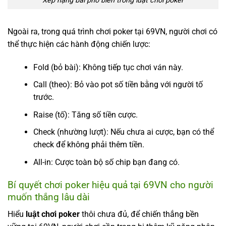
Xếp hạng bài phổ biến trong luật chơi poker
Ngoài ra, trong quá trình chơi poker tại 69VN, người chơi có
thể thực hiện các hành động chiến lược:
Fold (bỏ bài): Không tiếp tục chơi ván này.
Call (theo): Bỏ vào pot số tiền bằng với người tố
trước.
Raise (tố): Tăng số tiền cược.
Check (nhường lượt): Nếu chưa ai cược, bạn có thể
check để không phải thêm tiền.
All-in: Cược toàn bộ số chip bạn đang có.
Bí quyết chơi poker hiệu quả tại 69VN cho người
muốn thắng lâu dài
Hiểu
luật chơi poker
thôi chưa đủ, để chiến thắng bền