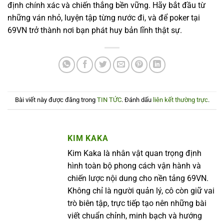
định chính xác và chiến thắng bền vững. Hãy bắt đầu từ
những ván nhỏ, luyện tập từng nước đi, và để poker tại
69VN trở thành nơi bạn phát huy bản lĩnh thật sự.
Bài viết này được đăng trong
TIN TỨC
. Đánh dấu
liên kết thường trực
.
KIM KAKA
Kim Kaka là nhân vật quan trọng định
hình toàn bộ phong cách vận hành và
chiến lược nội dung cho nền tảng 69VN.
Không chỉ là người quản lý, cô còn giữ vai
trò biên tập, trực tiếp tạo nên những bài
viết chuẩn chỉnh, minh bạch và hướng