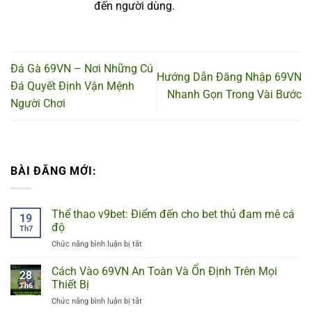
đến người dùng.
Đá Gà 69VN – Nơi Những Cú
Hướng Dẫn Đăng Nhập 69VN
Đá Quyết Định Vận Mệnh
Nhanh Gọn Trong Vài Bước
Người Chơi
BÀI ĐĂNG MỚI:
Thể thao v9bet: Điểm đến cho bet thủ đam mê cá
19
độ
Th7
Chức năng bình luận bị tắt
ở
Thể
thao
Cách Vào 69VN An Toàn Và Ổn Định Trên Mọi
28
v9bet:
Thiết Bị
Th6
Điểm
Chức năng bình luận bị tắt
ở
đến