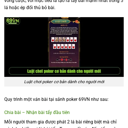
vòng cược, với mục tiêu là tạo ra tay bài mạnh nhất trong 5
lá hoặc ép đối thủ bỏ bài.
Luật chơi poker cơ bản dành cho người mới
Quy trình một ván bài tại sảnh poker 69VN như sau:
Chia bài – Nhận bài tẩy đầu tiên
Mỗi người tham gia được phát 2 lá bài riêng biệt mà chỉ