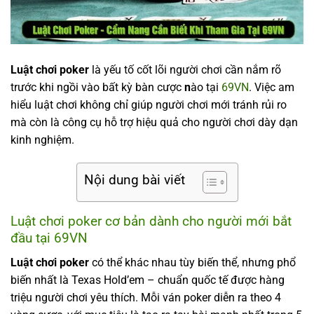
Luật chơi poker
là yếu tố cốt lõi người chơi cần nắm rõ
trước khi ngồi vào bất kỳ bàn cược
n
ào tại
69VN
. Việc am
hiểu luật chơi không chỉ giúp người chơi mới tránh rủi ro
mà còn là công cụ hỗ trợ hiệu quả cho người chơi dày dạn
kinh nghiệm.
Nội dung bài viết
Luật chơi poker cơ bản dành cho người mới bắt
đầu tại 69VN
Luật chơi poker
có thể khác nhau tùy biến thể, nhưng phổ
biến nhất là Texas Hold’em – chuẩn quốc tế được hàng
triệu người chơi yêu thích. Mỗi ván poker diễn ra theo 4