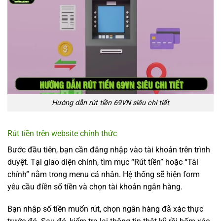
Hướng dẫn rút tiền 69VN siêu chi tiết
Rút tiền trên website chính thức
Bước đầu tiên, bạn cần đăng nhập vào tài khoản trên trình
duyệt. Tại giao diện chính, tìm mục “Rút tiền” hoặc “Tài
chính” nằm trong menu cá nhân. Hệ thống sẽ hiện form
yêu cầu điền số tiền và chọn tài khoản ngân hàng.
Bạn nhập số tiền muốn rút, chọn ngân hàng đã xác thực