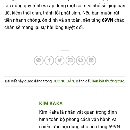
tác đúng quy trình và áp dụng một số mẹo nhỏ sẽ giúp bạn
tiết kiệm thời gian, tránh lỗi phát sinh. Nếu bạn muốn rút
tiền nhanh chóng, ổn định và an toàn, nền tảng
69VN
chắc
chắn sẽ mang lại sự hài lòng tuyệt đối.
Bài viết này được đăng trong
HƯỚNG DẪN
. Đánh dấu
liên kết thường trực
.
KIM KAKA
Kim Kaka là nhân vật quan trọng định
hình toàn bộ phong cách vận hành và
chiến lược nội dung cho nền tảng 69VN.