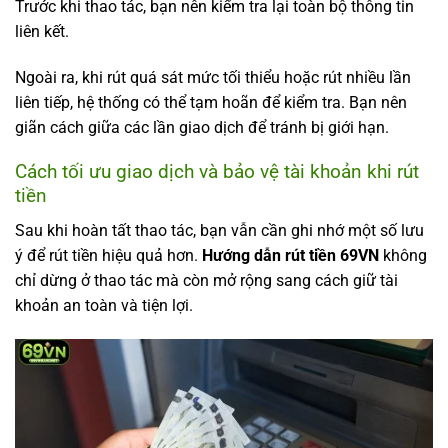
Trước khi thao tác, bạn nên kiểm tra lại toàn bộ thông tin
liên kết.
Ngoài ra, khi rút quá sát mức tối thiểu hoặc rút nhiều lần
liên tiếp, hệ thống có thể tạm hoãn để kiểm tra. Bạn nên
giãn cách giữa các lần giao dịch để tránh bị giới hạn.
Cách tối ưu giao dịch và bảo vệ tài khoản khi rút
tiền
Sau khi hoàn tất thao tác, bạn vẫn cần ghi nhớ một số lưu
ý để rút tiền hiệu quả hơn.
Hướng dẫn rút tiền 69VN
không
chỉ dừng ở thao tác mà còn mở rộng sang cách giữ tài
khoản an toàn và tiện lợi.