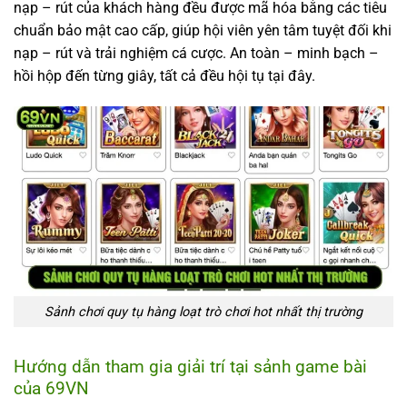
nạp – rút của khách hàng đều được mã hóa bằng các tiêu
chuẩn bảo mật cao cấp, giúp hội viên yên tâm tuyệt đối khi
nạp – rút và trải nghiệm cá cược. An toàn – minh bạch –
hồi hộp đến từng giây, tất cả đều hội tụ tại đây.
Sảnh chơi quy tụ hàng loạt trò chơi hot nhất thị trường
Hướng dẫn tham gia giải trí tại sảnh game bài
của 69VN