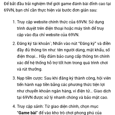
Để bắt đầu trải nghiệm thế giới game đánh bài đỉnh cao tại
69VN, bạn chỉ cần thực hiện vài bước đơn giản sau:
Truy cập website chính thức của 69VN: Sử dụng
trình duyệt trên điện thoại hoặc máy tính để truy
cập vào địa chỉ website của 69VN.
Đăng ký tài khoản`; Nhấn vào nút “Đăng ký” và điền
đầy đủ thông tin như: tên người dùng, mật khẩu, số
điện thoại… Hãy đảm bảo cung cấp thông tin chính
xác để hệ thống hỗ trợ tốt hơn trong quá trình chơi
và rút thưởng.
Nạp tiền cược: Sau khi đăng ký thành công, hội viên
tiến hành nạp tiền bằng các phương thức tiện lợi
như chuyển khoản ngân hàng, ví điện tử… Giao dịch
tại 69VN được xử lý nhanh chóng và bảo mật cao.
Truy cập sảnh: Từ giao diện chính, chọn mục
“
Game bài
” để vào kho trò chơi phong phú của