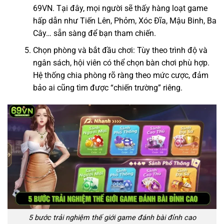
69VN. Tại đây, mọi người sẽ thấy hàng loạt game
hấp dẫn như Tiến Lên, Phỏm, Xóc Đĩa, Mậu Binh, Ba
Cây… sẵn sàng để bạn tham chiến.
Chọn phòng và bắt đầu chơi: Tùy theo trình độ và
ngân sách, hội viên có thể chọn bàn chơi phù hợp.
Hệ thống chia phòng rõ ràng theo mức cược, đảm
bảo ai cũng tìm được “chiến trường” riêng.
5 bước trải nghiệm thế giới game đánh bài đỉnh cao