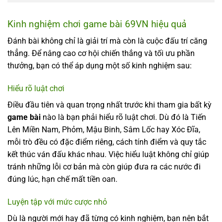
Kinh nghiệm chơi game bài 69VN hiệu quả
Đánh bài không chỉ là giải trí mà còn là cuộc đấu trí căng
thẳng. Để nâng cao cơ hội chiến thắng và tối ưu phần
thưởng, bạn có thể áp dụng một số kinh nghiệm sau:
Hiểu rõ luật chơi
Điều đầu tiên và quan trọng nhất trước khi tham gia bất kỳ
game bài
nào là bạn phải hiểu rõ luật chơi. Dù đó là Tiến
Lên Miền Nam, Phỏm, Mậu Binh, Sâm Lốc hay Xóc Đĩa,
mỗi trò đều có đặc điểm riêng, cách tính điểm và quy tắc
kết thúc ván đấu khác nhau. Việc hiểu luật không chỉ giúp
tránh những lỗi cơ bản mà còn giúp đưa ra các nước đi
đúng lúc, hạn chế mất tiền oan.
Luyện tập với mức cược nhỏ
Dù là người mới hay đã từng có kinh nghiệm, bạn nên bắt