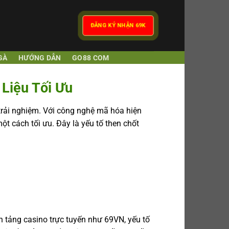
ĐĂNG KÝ NHẬN 69K
GÀ
HƯỚNG DẪN
GO88 COM
Liệu Tối Ưu
trải nghiệm. Với công nghệ mã hóa hiện
ột cách tối ưu. Đây là yếu tố then chốt
n tảng casino trực tuyến như 69VN, yếu tố