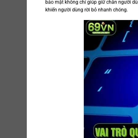
bảo mật không chỉ giúp giữ chân người dùn
khiến người dùng rời bỏ nhanh chóng.