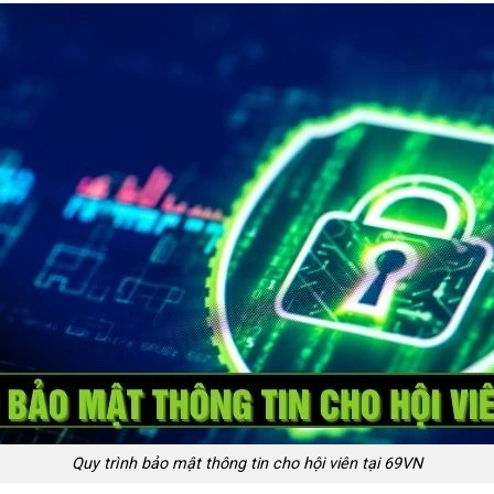
Quy trình bảo mật thông tin cho hội viên tại 69VN