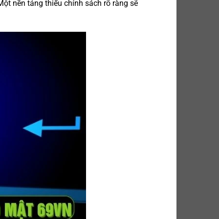
ột nền tảng thiếu chính sách rõ ràng sẽ