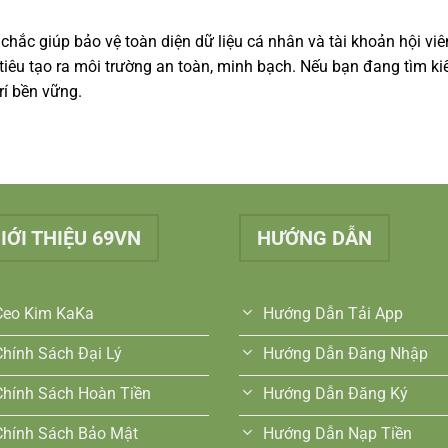
chắc giúp bảo vệ toàn diện dữ liệu cá nhân và tài khoản hội vi
 tiêu tạo ra môi trường an toàn, minh bạch. Nếu bạn đang tìm ki
rí bền vững.
IỚI THIỆU 69VN
HƯỚNG DẪN
Ceo Kim KaKa
Hướng Dẫn Tải App
Chính Sách Đại Lý
Hướng Dẫn Đăng Nhập
Chính Sách Hoàn Tiền
Hướng Dẫn Đăng Ký
Chính Sách Bảo Mật
Hướng Dẫn Nạp Tiền