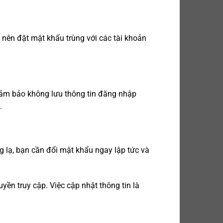
 nên đặt mật khẩu trùng với các tài khoản
 đảm bảo không lưu thông tin đăng nhập
.
g lạ, bạn cần đổi mật khẩu ngay lập tức và
ền truy cập. Việc cập nhật thông tin là