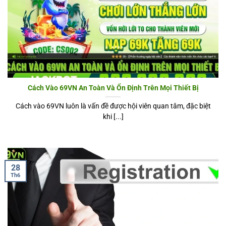
Cách Vào 69VN An Toàn Và Ổn Định Trên Mọi Thiết Bị
Cách vào 69VN luôn là vấn đề được hội viên quan tâm, đặc biệt
khi [...]
28
Th6