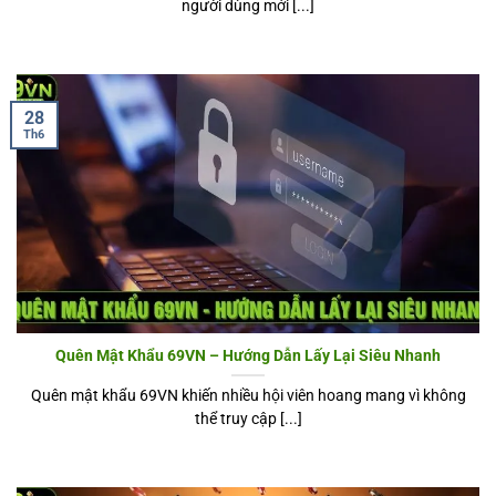
người dùng mới [...]
28
Th6
Quên Mật Khẩu 69VN – Hướng Dẫn Lấy Lại Siêu Nhanh
Quên mật khẩu 69VN khiến nhiều hội viên hoang mang vì không
thể truy cập [...]