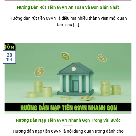
Hướng Dẫn Rút Tiền 69VN An Toàn Và Đơn Giản Nhất
Hướng dẫn rút tiền 69VN là điều mà nhiều thành viên mới quan
tâm sau [...]
28
Th6
Hướng Dẫn Nạp Tiền 69VN Nhanh Gọn Trong Vài Bước
Hướng dẫn nạp tiền 69VN là nội dung quan trọng dành cho