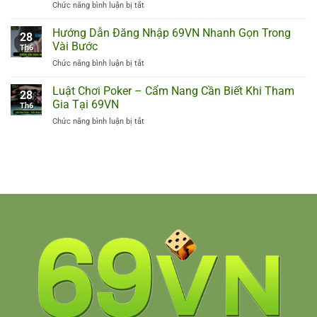
Chức năng bình luận bị tắt
ở
Dành
Siêu
Câu
Cho
Nhanh
Hỏi
Hướng Dẫn Đăng Nhập 69VN Nhanh Gọn Trong
Thành
28
Thường
Viên
Vài Bước
Th6
Gặp
Mới
Chức năng bình luận bị tắt
ở
69VN
Và
Hướng
Dành
Cũ
Dẫn
Luật Chơi Poker – Cẩm Nang Cần Biết Khi Tham
Cho
28
Đăng
Người
Gia Tại 69VN
Th6
Nhập
Mới
Chức năng bình luận bị tắt
ở
69VN
2025
Luật
Nhanh
Chơi
Gọn
Poker
Trong
–
Vài
Cẩm
Bước
Nang
Cần
Biết
Khi
Tham
Gia
Tại
69VN